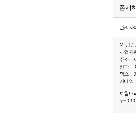
존재하
관리자
© 법
사업자등록
주소 :
전화 : 0
팩스 : 
이메일 : 
보험대리
구-03